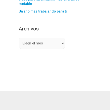
rentable
Un año más trabajando para ti
Archivos
A
r
c
h
i
v
o
s