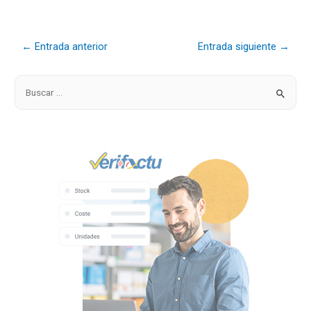
←
Entrada anterior
Entrada siguiente
→
B
u
s
c
a
r
p
o
r
: