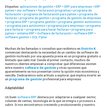
Etiquetas:
aplicaciones de gestión
•
ERP
•
ERP para empresas
•
ERP
pymes
•
erp software
•
facturacion programas
•
programa de
facturación
•
programa de facturación para pymes
•
programa de
facturas
•
programa de gestión
•
programa de gestión de empresas
•
programa ERP
•
programa gestión
•
programa gestión autónomos
•
programa para autónomos
•
programa para empresas
•
programa
para facturar
•
programa para hacer facturas
•
programa para
pymes
•
sistema ERP
•
Software de facturación
•
software ERP
•
software gestión
•
SQL Pyme
Muchas de las llamadas o consultas que recibimos en
Distrito K
comienzan destacando la necesidad de un cambio de software de
gestión motivado por una apuesta previa en un programa gratuito o
limitado que salió mal. Desde el primer contacto, muchos de
nuestros clientes empiezan a comprobar qué diferencias existen
entre nuestro
software de gestión
y otras opciones que
aparentemente se nos presentan como la opción más económica y
sencilla. Dedicaremos este artículo a explorar qué implica invertir en
un
programa de gestión
profesional para empresas:
Adaptabilidad
Un buen
software ERP
destaca por adaptarse a cualquier sector,
volumen de ventas, tecnología en la que se integra o procesos a
cubrir. Si nos encontramos creciendo y evolucionando y nuestro