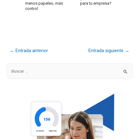
menos papeleo, más
para tu empresa?
control
←
Entrada anterior
Entrada siguiente
→
B
u
s
c
a
r
p
o
r