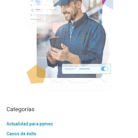
o
r
:
Categorías
Actualidad para pymes
Casos de éxito