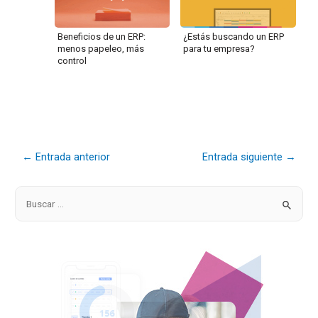
Beneficios de un ERP:
¿Estás buscando un ERP
menos papeleo, más
para tu empresa?
control
←
Entrada anterior
Entrada siguiente
→
B
u
s
c
a
r
p