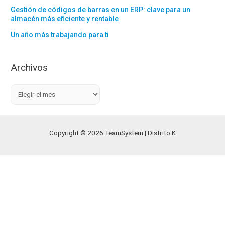
Gestión de códigos de barras en un ERP: clave para un
almacén más eficiente y rentable
Un año más trabajando para ti
Archivos
A
r
c
h
Copyright © 2026 TeamSystem | Distrito.K
i
v
o
s