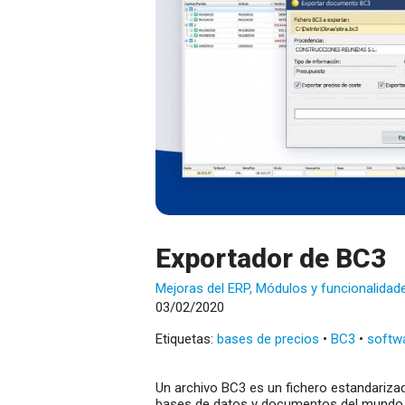
Exportador de BC3
Mejoras del ERP
,
Módulos y funcionalidad
03/02/2020
Etiquetas:
bases de precios
•
BC3
•
softw
Un archivo BC3 es un fichero estandariza
bases de datos y documentos del mundo d