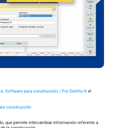
es
,
Software para construcción
/ Por
Distrito K
el
are construcción
do, que permite intercambiar información referente a
e la construcción.