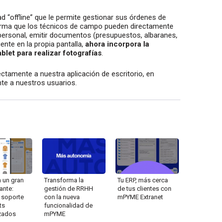
ad “offline” que le permite gestionar sus órdenes de
 forma que los técnicos de campo pueden directamente
ersonal, emitir documentos (presupuestos, albaranes,
iente en la propia pantalla,
ahora incorpora la
ablet para realizar fotografías
.
ectamente a nuestra aplicación de escritorio, en
te a nuestros usuarios.
 un gran
Transforma la
Tu ERP, más cerca
ante:
gestión de RRHH
de tus clientes con
 soporte
con la nueva
mPYME Extranet
ts
funcionalidad de
zados
mPYME