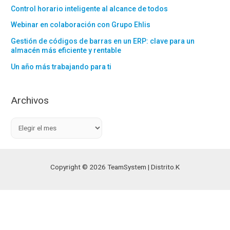
Control horario inteligente al alcance de todos
Webinar en colaboración con Grupo Ehlis
Gestión de códigos de barras en un ERP: clave para un
almacén más eficiente y rentable
Un año más trabajando para ti
Archivos
A
r
c
h
Copyright © 2026 TeamSystem | Distrito.K
i
v
o
s