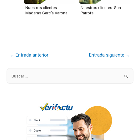
Nuestros clientes:
Nuestros clientes: Sun
Maderas García Varona
Parrots
←
Entrada anterior
Entrada siguiente
→
B
u
s
c
a
r
p
o
r