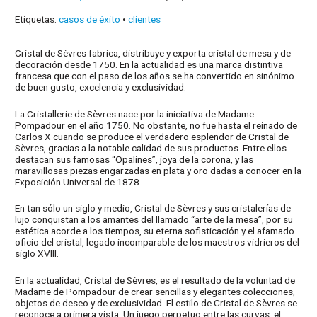
Etiquetas:
casos de éxito
•
clientes
Cristal de Sèvres fabrica, distribuye y exporta cristal de mesa y de
decoración desde 1750. En la actualidad es una marca distintiva
francesa que con el paso de los años se ha convertido en sinónimo
de buen gusto, excelencia y exclusividad.
La Cristallerie de Sèvres nace por la iniciativa de Madame
Pompadour en el año 1750. No obstante, no fue hasta el reinado de
Carlos X cuando se produce el verdadero esplendor de Cristal de
Sèvres, gracias a la notable calidad de sus productos. Entre ellos
destacan sus famosas “Opalines”, joya de la corona, y las
maravillosas piezas engarzadas en plata y oro dadas a conocer en la
Exposición Universal de 1878.
En tan sólo un siglo y medio, Cristal de Sèvres y sus cristalerías de
lujo conquistan a los amantes del llamado “arte de la mesa”, por su
estética acorde a los tiempos, su eterna sofisticación y el afamado
oficio del cristal, legado incomparable de los maestros vidrieros del
siglo XVIII.
En la actualidad, Cristal de Sèvres, es el resultado de la voluntad de
Madame de Pompadour de crear sencillas y elegantes colecciones,
objetos de deseo y de exclusividad. El estilo de Cristal de Sèvres se
reconoce a primera vista. Un juego perpetuo entre las curvas, el