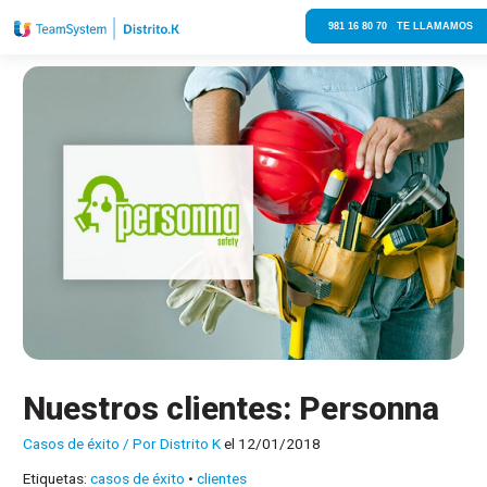
981 16 80 70 TE LLAMAMOS
Nuestros clientes: Personna
Casos de éxito
/ Por
Distrito K
el 12/01/2018
Etiquetas:
casos de éxito
•
clientes