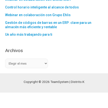
Control horario inteligente al alcance de todos
Webinar en colaboración con Grupo Ehlis
Gestión de códigos de barras en un ERP: clave para un
almacén más eficiente y rentable
Un año más trabajando para ti
Archivos
A
r
c
h
Copyright © 2026 TeamSystem | Distrito.K
i
v
o
s