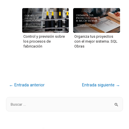
Control y previsión sobre
Organiza tus proyectos
los procesos de
con el mejor sistema. SQL
fabricación
Obras
←
Entrada anterior
Entrada siguiente
→
B
u
s
c