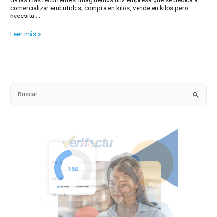
comercializar embutidos; compra en kilos, vende en kilos pero
necesita …
Control
Leer más »
de
stock
por
doble
unidad
B
u
s
c
a
r
p
o
r
: