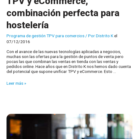
TPV y eCommerce,
combinación perfecta para
hostelería
Programa de gestión TPV para comercios
/ Por
Distrito K
el
07/12/2016
Con el avance de las nuevas tecnologías aplicadas a negocios,
muchas son las ofertas para la gestión de puntos de venta pero
pocas las que combinan las ventas en tienda con las ventas y
pedidos online. Hace años que en Distrito K nos hemos dado cuenta
del potencial que supone unificar TPV y eCommerce. Esto …
TPV
Leer más »
y
eCommerce,
combinación
perfecta
para
hostelería