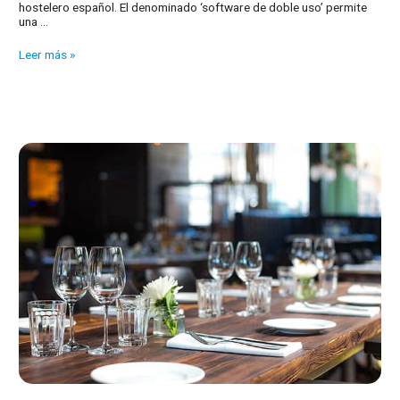
hostelero español. El denominado ‘software de doble uso’ permite
una …
Hacienda
Leer más »
y
su
lucha
contra
el
software
ilegal
en
restaurantes