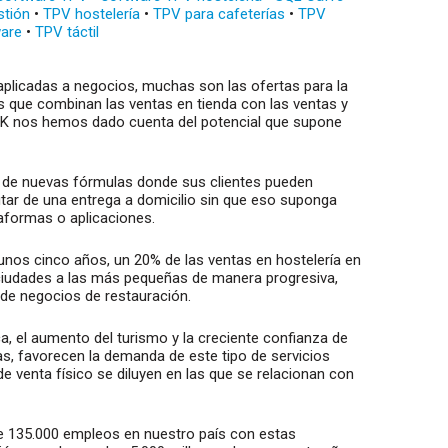
stión
•
TPV hostelería
•
TPV para cafeterías
•
TPV
are
•
TPV táctil
aplicadas a negocios, muchas son las ofertas para la
s que combinan las ventas en tienda con las ventas y
o K nos hemos dado cuenta del potencial que supone
ha de nuevas fórmulas donde sus clientes pueden
utar de una entrega a domicilio sin que eso suponga
taformas o aplicaciones.
unos cinco años, un 20% de las ventas en hostelería en
 ciudades a las más pequeñas de manera progresiva,
 de negocios de restauración.
 el aumento del turismo y la creciente confianza de
as, favorecen la demanda de este tipo de servicios
e venta físico se diluyen en las que se relacionan con
e 135.000 empleos en nuestro país con estas