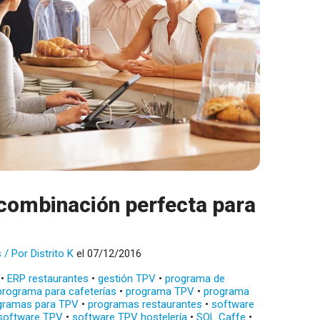
ombinación perfecta para
s
/ Por
Distrito K
el 07/12/2016
•
ERP restaurantes
•
gestión TPV
•
programa de
programa para cafeterías
•
programa TPV
•
programa
gramas para TPV
•
programas restaurantes
•
software
software TPV
•
software TPV hostelería
•
SQL Caffe
•