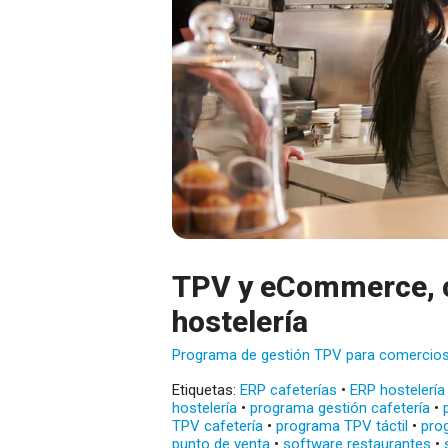
TPV y eCommerce, c
hostelería
Programa de gestión TPV para comercio
Etiquetas:
ERP cafeterías
•
ERP hostelería
hostelería
•
programa gestión cafetería
•
TPV cafetería
•
programa TPV táctil
•
pro
punto de venta
•
software restaurantes
•