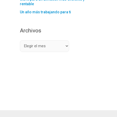
rentable
Un año más trabajando para ti
Archivos
A
r
c
h
i
v
o
s