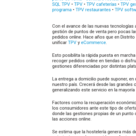
SQL TPV
•
TPV
•
TPV cafeterías
•
TPV ge
programa
•
TPV restaurantes
•
TPV softw
Con el avance de las nuevas tecnologías 
gestión de puntos de venta pero pocas la
pedidos online. Hace años que en Distrit
unificar
TPV
y
eCommerce
.
Esto posibilita la rápida puesta en marc
recoger pedidos online en tiendas o disfr
gestiones diferenciadas por distintas pla
La entrega a domicilio puede suponer, en 
nuestro país. Crecerá desde las grandes
generalizando este servicio en la mayoría
Factores como la recuperación económica,
los consumidores ante este tipo de ofert
donde las gestiones propias de un punto d
las acciones online.
Se estima que la hostelería genera más d