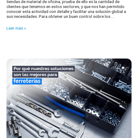
tiendas de material de oficina; prueba de ello es la cantidad de
clientes que tenemos en estos sectores, y que nos han permitido
conocer esta actividad con detalle y facilitar una solución global a
sus necesidades. Para obtener un buen control sobre los …
¿Por
Leer más »
qué
nuestras
soluciones
de
gestión
son
las
mejores
para
una
librería?