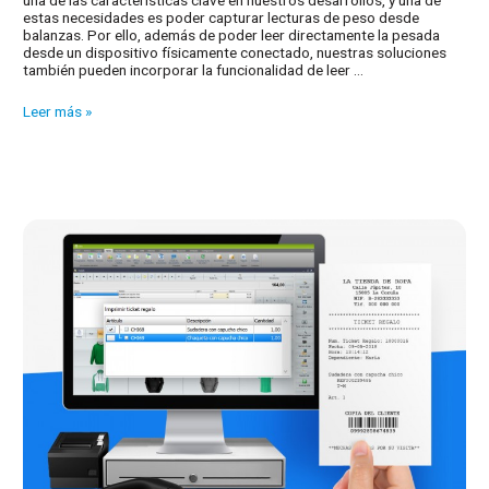
estas necesidades es poder capturar lecturas de peso desde
balanzas. Por ello, además de poder leer directamente la pesada
desde un dispositivo físicamente conectado, nuestras soluciones
también pueden incorporar la funcionalidad de leer …
Lectura
Leer más »
de
ticket
generado
por
una
balanza
que
contiene
múltiples
pesadas