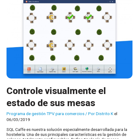
mejores
para
una
ferretería?
Controle visualmente el
estado de sus mesas
Programa de gestión TPV para comercios
/ Por
Distrito K
el
06/03/2019
SQL Caffe es nuestra solución especialmente desarrollada para la
hostelería. Una de sus principales características es la gestión de