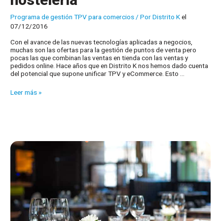
Programa de gestión TPV para comercios
/ Por
Distrito K
el
07/12/2016
Con el avance de las nuevas tecnologías aplicadas a negocios,
muchas son las ofertas para la gestión de puntos de venta pero
pocas las que combinan las ventas en tienda con las ventas y
pedidos online. Hace años que en Distrito K nos hemos dado cuenta
del potencial que supone unificar TPV y eCommerce. Esto …
TPV
Leer más »
y
eCommerce,
combinación
perfecta
para
hostelería