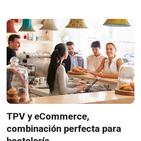
inteligentes,
agilidad
y
exactitud
en
cobros
y
pagos
TPV y eCommerce,
combinación perfecta para
hostelería