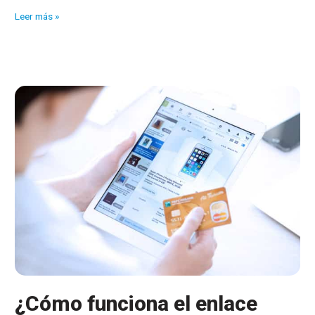
Conexión
Leer más »
con
cajones
inteligentes
¿Cómo funciona el enlace