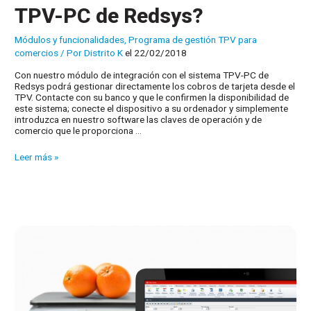
TPV-PC de Redsys?
Módulos y funcionalidades
,
Programa de gestión TPV para
comercios
/ Por
Distrito K
el 22/02/2018
Con nuestro módulo de integración con el sistema TPV-PC de
Redsys podrá gestionar directamente los cobros de tarjeta desde el
TPV. Contacte con su banco y que le confirmen la disponibilidad de
este sistema; conecte el dispositivo a su ordenador y simplemente
introduzca en nuestro software las claves de operación y de
comercio que le proporciona …
¿Cómo
Leer más »
funciona
el
enlace
TPV-
PC
de
Redsys?