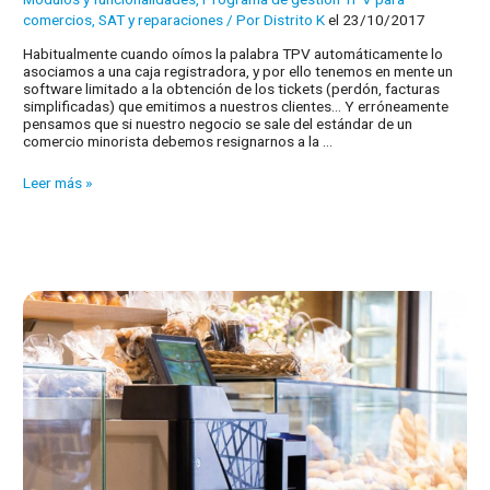
comercios
,
SAT y reparaciones
/ Por
Distrito K
el 23/10/2017
Habitualmente cuando oímos la palabra TPV automáticamente lo
asociamos a una caja registradora, y por ello tenemos en mente un
software limitado a la obtención de los tickets (perdón, facturas
simplificadas) que emitimos a nuestros clientes… Y erróneamente
pensamos que si nuestro negocio se sale del estándar de un
comercio minorista debemos resignarnos a la …
SQL
Leer más »
TPV,
un
ERP
orientado
al
comercio
minorista.
Ahora
con
reparaciones.