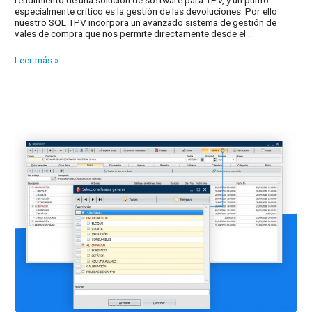
rendimiento de una solución de software para TPV, y un punto
especialmente crítico es la gestión de las devoluciones. Por ello
nuestro SQL TPV incorpora un avanzado sistema de gestión de
vales de compra que nos permite directamente desde el …
Emitir
Leer más »
un
vale
para
una
devolución
de
cliente