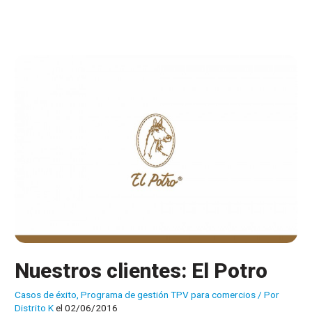
su
lucha
contra
el
software
ilegal
en
restaurantes
Nuestros clientes: El Potro
Casos de éxito
,
Programa de gestión TPV para comercios
/ Por
Distrito K
el 02/06/2016