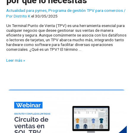
por qué lo necesitas
Actualidad para pymes
,
Programa de gestión TPV para comercios
/
Por
Distrito K
el 30/05/2025
Un Terminal Punto de Venta (TPV) es una herramienta esencial para
cualquier negocio que desee gestionar sus ventas de manera
eficiente y segura. Aunque comúnmente se asocia con los datáfonos
o lectores de tarjetas, un TPV abarca mucho más, integrando tanto
hardware como software para facilitar diversas operaciones
comerciales. ¿Qué es un TPV? El término …
TPV:
Leer más »
Qué
es,
cómo
funciona
y
por
qué
lo
necesitas