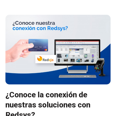
ventas
en
TPV
¿Conoce la conexión de
nuestras soluciones con
Redsys?