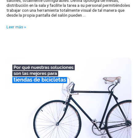
salones, totalmente configurables. Defina tipología de mesas,
distribución en la sala y facilite la tarea a su personal permitiéndoles
trabajar con una herramienta totalmente visual de tal manera que
desde la propia pantalla del salón pueden …
Controle
Leer más »
visualmente
el
estado
de
sus
mesas