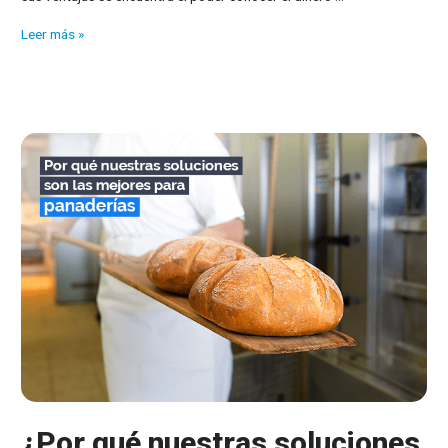
¿Conoce
Leer más »
la
conexión
de
nuestras
aplicaciones
con
cajones
inteligentes
de
cobro?
¿Por qué nuestras soluciones