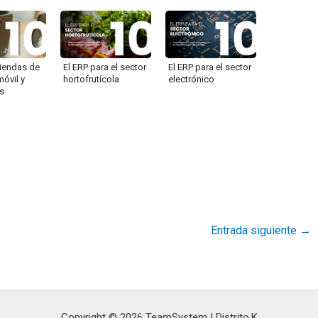
tiendas de
El ERP para el sector
El ERP para el sector
móvil y
hortofrutícola
electrónico
s
Entrada siguiente
→
Copyright © 2026 TeamSystem | Distrito.K