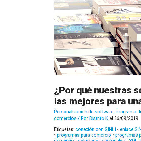
¿Por qué nuestras s
las mejores para una
Personalización de software
,
Programa d
comercios
/ Por
Distrito K
el 26/09/2019
Etiquetas:
conexión con SINLI
•
enlace SI
•
programas para comercio
•
programas p
comercio
•
soluciones sectoriales
•
SQL 