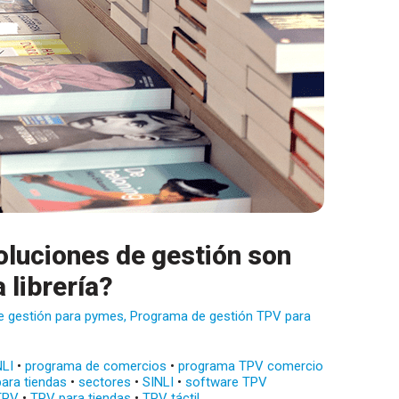
oluciones de gestión son
 librería?
e gestión para pymes
,
Programa de gestión TPV para
NLI
•
programa de comercios
•
programa TPV comercio
ara tiendas
•
sectores
•
SINLI
•
software TPV
TPV
•
TPV para tiendas
•
TPV táctil