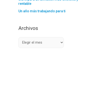
rentable
Un año más trabajando para ti
Archivos
A
r
c
h
i
v
o
s