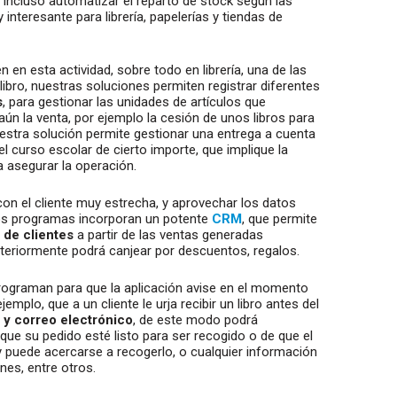
o incluso automatizar el reparto de stock según las
nteresante para librería, papelerías y tiendas de
 en esta actividad, sobre todo en librería, una de las
 libro, nuestras soluciones permiten registrar diferentes
s
, para gestionar las unidades de artículos que
aún la venta, por ejemplo la cesión de unos libros para
uestra solución permite gestionar una entrega a cuenta
 el curso escolar de cierto importe, que implique la
 asegurar la operación.
con el cliente muy estrecha, y aprovechar los datos
tros programas incorporan un potente
CRM
, que permite
 de clientes
a partir de las ventas generadas
eriormente podrá canjear por descuentos, regalos.
programan para que la aplicación avise en el momento
emplo, que a un cliente le urja recibir un libro antes del
 y correo electrónico
, de este modo podrá
 que su pedido esté listo para ser recogido o de que el
 y puede acercarse a recogerlo, o cualquier información
nes, entre otros.