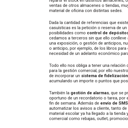
repartir el stock en distintos almacenes, 
ventas de otros almacenes o tiendas, muy i
material de oficina con distintas sedes.
Dada la cantidad de referencias que existen
casuísticas es la petición o reserva de un
posibilidades como
control de depósito
cedamos a terceros sin que ello conlleve 
una exposición, o gestión de anticipos, n
o anticipo, por ejemplo, de los libros para
necesidad de un adelanto económico para
Todo ello nos obliga a tener una relación 
para la gestión comercial, por ello nues
de incorporar un
sistema de fidelización
acumulando un importe o puntos que post
También la
gestión de alarmas
, que se 
oportuno de un recordatorio o tarea, por ej
fin de semana. Además de
envío de SMS
automatizar los avisos a cliente, tanto de
material escolar ya ha llegado a la tienda
comercial como rebajas, outlet, promocio