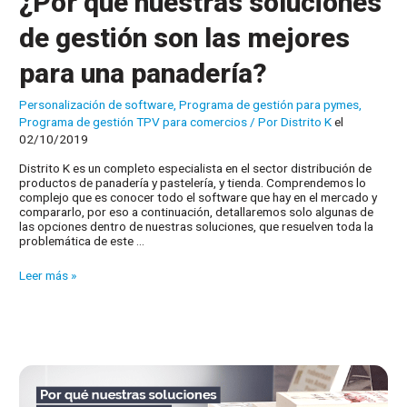
¿Por qué nuestras soluciones
de gestión son las mejores
para una panadería?
Personalización de software
,
Programa de gestión para pymes
,
Programa de gestión TPV para comercios
/ Por
Distrito K
el
02/10/2019
Distrito K es un completo especialista en el sector distribución de
productos de panadería y pastelería, y tienda. Comprendemos lo
complejo que es conocer todo el software que hay en el mercado y
compararlo, por eso a continuación, detallaremos solo algunas de
las opciones dentro de nuestras soluciones, que resuelven toda la
problemática de este …
¿Por
Leer más »
qué
nuestras
soluciones
de
gestión
son
las
mejores
para