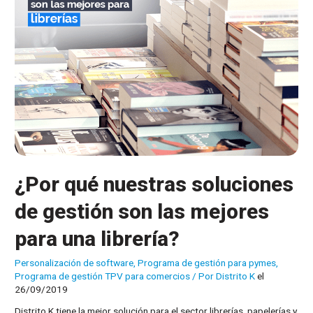
una
panadería?
¿Por qué nuestras soluciones
de gestión son las mejores
para una librería?
Personalización de software
,
Programa de gestión para pymes
,
Programa de gestión TPV para comercios
/ Por
Distrito K
el
26/09/2019
Distrito K tiene la mejor solución para el sector librerías, papelerías y