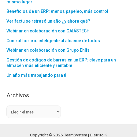
mismo lugar
Beneficios de un ERP: menos papeleo, más control
Verifactu se retrasó un año ¿y ahora qué?
Webinar en colaboración con GAIÁSTECH
Control horario inteligente al alcance de todos
Webinar en colaboración con Grupo Ehlis
Gestión de códigos de barras en un ERP: clave para un
almacén más eficiente y rentable
Un año más trabajando para ti
Archivos
A
r
c
h
Copyright © 2026 TeamSystem | Distrito.K