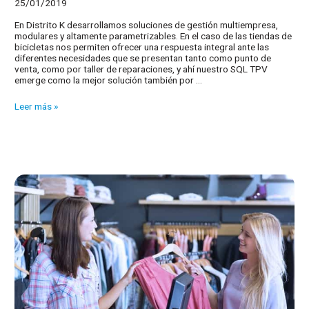
25/01/2019
En Distrito K desarrollamos soluciones de gestión multiempresa,
modulares y altamente parametrizables. En el caso de las tiendas de
bicicletas nos permiten ofrecer una respuesta integral ante las
diferentes necesidades que se presentan tanto como punto de
venta, como por taller de reparaciones, y ahí nuestro SQL TPV
emerge como la mejor solución también por …
Por
Leer más »
qué
nuestras
soluciones
son
las
mejores
para
tiendas
de
bicicletas