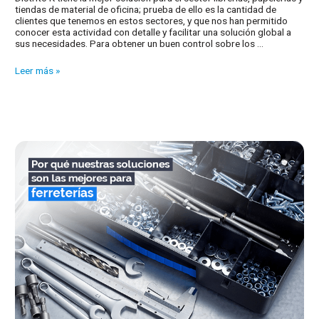
tiendas de material de oficina; prueba de ello es la cantidad de
clientes que tenemos en estos sectores, y que nos han permitido
conocer esta actividad con detalle y facilitar una solución global a
sus necesidades. Para obtener un buen control sobre los …
¿Por
Leer más »
qué
nuestras
soluciones
de
gestión
son
las
mejores
para
una
librería?