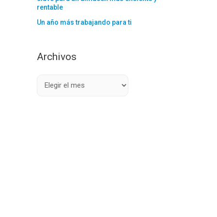
rentable
Un año más trabajando para ti
Archivos
A
r
c
h
i
v
o
s