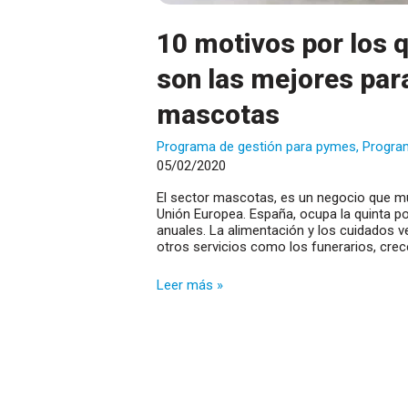
10 motivos por los 
son las mejores par
mascotas
Programa de gestión para pymes
,
Progra
05/02/2020
El sector mascotas, es un negocio que mu
Unión Europea. España, ocupa la quinta po
anuales. La alimentación y los cuidados v
otros servicios como los funerarios, crec
10
Leer más »
motivos
por
los
que
nuestras
soluciones,
son