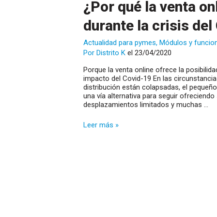
¿Por qué la venta on
durante la crisis de
Actualidad para pymes
,
Módulos y funcio
Por
Distrito K
el 23/04/2020
Porque la venta online ofrece la posibilid
impacto del Covid-19 En las circunstanc
distribución están colapsadas, el pequeñ
una vía alternativa para seguir ofreciend
desplazamientos limitados y muchas …
¿Por
Leer más »
qué
la
venta
online
es
una
alternativa
durante
la
crisis