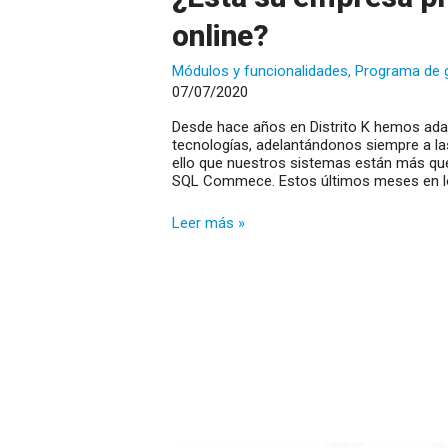
online?
Módulos y funcionalidades
,
Programa de 
07/07/2020
Desde hace años en Distrito K hemos ada
tecnologías, adelantándonos siempre a las
ello que nuestros sistemas están más que
SQL Commece. Estos últimos meses en lo
¿Está
Leer más »
su
empresa
preparada
para
la
venta
online?