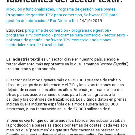
Módulos y funcionalidades
,
Programa de gestión para pymes
,
Programa de gestión TPV para comercios
,
Software ERP para
gestión de fabricación
/ Por
Distrito K
el 24/10/2019
Etiquetas:
programa de comercios
•
programa de gestión
•
programa TPV comercio
•
programas para comercio
•
sector textil
•
software de gestión
•
software TPV comercio
•
soluciones
sectoriales
•
textil
•
trazabilidad
La
industria textil
es un sector clave en nuestro país, siendo el
tercer elemento más importante en lo que llamamos “
marca España”,
tras turismo y gastronomía
.
El sector de la moda genera más de 150.000 puestos de trabajo
directos, engorda notablemente el PIB, y las exportaciones no han
dejado de crecer en los últimos años. Además, marcas de lujo de
otros países acuden a nuestro país para fabricar, gracias a la
calidad y los controles de trazabilidad. Los últimos datos en prensa
indican que la industria española de la moda supera las 20.000
empresas, y una facturación anual de 27.000 millones de €.
Si bien es cierto, que durante años los fabricantes subcontrataban
la producción a países asiáticos por temas de costes, cada vez son
más los que “presumen” de que sus fabricaciones se realizan en
España, con una tendencia al alza que se consolida. Podemos decir