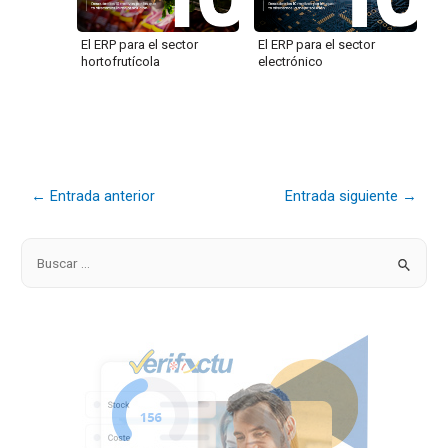
El ERP para el sector
El ERP para el sector
hortofrutícola
electrónico
←
Entrada anterior
Entrada siguiente
→
B
u
s
c
a
r
p
o