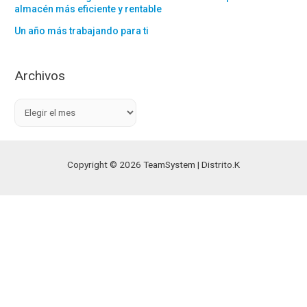
almacén más eficiente y rentable
Un año más trabajando para ti
Archivos
A
r
c
h
Copyright © 2026 TeamSystem | Distrito.K
i
v
o
s