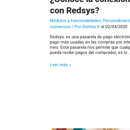
con Redsys?
Módulos y funcionalidades
,
Personalizaci
comercios
/ Por
Distrito K
el 02/04/2020
Redsys, es una pasarela de pago electró
pago más usadas en las compras por inte
mes. Esta pasarela nos permite que cualqu
pueda recibir pagos del comprador, es lo 
¿Conoce
Leer más »
la
conexión
de
nuestras
soluciones
con
Redsys?