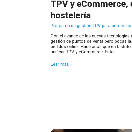
TPV y eCommerce, c
hostelería
Programa de gestión TPV para comercio
Con el avance de las nuevas tecnologías 
gestión de puntos de venta pero pocas la
pedidos online. Hace años que en Distrit
unificar TPV y eCommerce. Esto …
TPV
Leer más »
y
eCommerce,
combinación
perfecta
para
hostelería