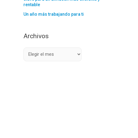
rentable
Un año más trabajando para ti
Archivos
A
r
c
h
i
v
o
s