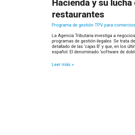
Hacienda y su lucha 
restaurantes
Programa de gestión TPV para comercio
La Agencia Tributaria investiga a negocio
programas de gestión ilegales. Se trata 
detallado de las ‘cajas B’ y que, en los ú
español. El denominado ‘software de dobl
Hacienda
Leer más »
y
su
lucha
contra
el
software
ilegal
en
restaurantes