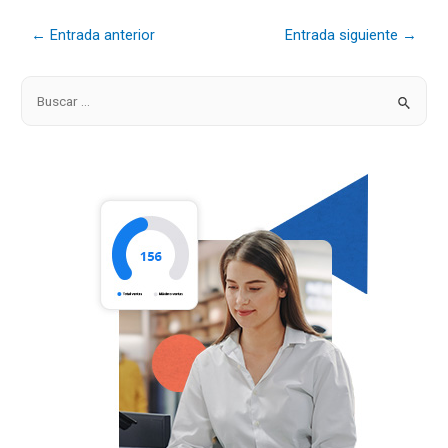
←
Entrada anterior
Entrada siguiente
→
B
u
s
c
a
r
p
o
r
: