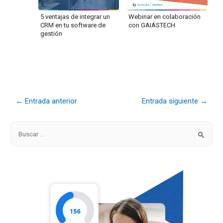
5 ventajas de integrar un
Webinar en colaboración
CRM en tu software de
con GAIÁSTECH
gestión
←
Entrada anterior
Entrada siguiente
→
B
u
s
c
a
r
p
o