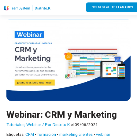
981 16 80 70 TE LLAMAMOS
Webinar: CRM y Marketing
Tutoriales
,
Webinar
/ Por
Distrito K
el 09/06/2021
Etiquetas:
CRM
•
formación
•
marketing clientes
•
webinar