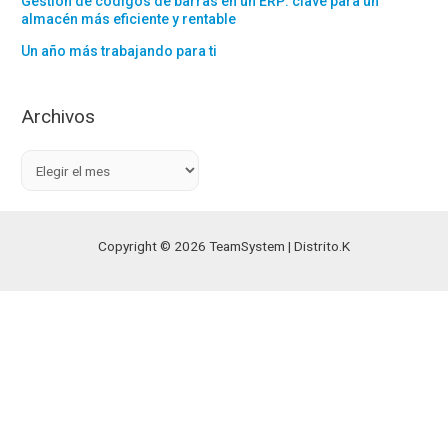
Gestión de códigos de barras en un ERP: clave para un
almacén más eficiente y rentable
Un año más trabajando para ti
Archivos
A
r
c
h
Copyright © 2026 TeamSystem | Distrito.K
i
v
o
s