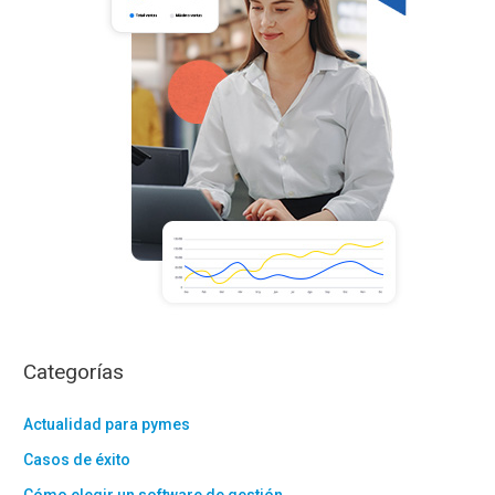
r
:
Categorías
Actualidad para pymes
Casos de éxito
Cómo elegir un software de gestión