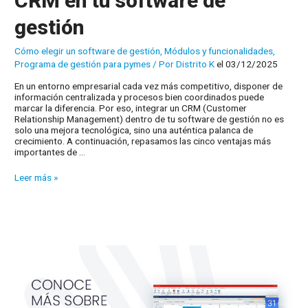
CRM en tu software de
gestión
Cómo elegir un software de gestión
,
Módulos y funcionalidades
,
Programa de gestión para pymes
/ Por
Distrito K
el 03/12/2025
En un entorno empresarial cada vez más competitivo, disponer de
información centralizada y procesos bien coordinados puede
marcar la diferencia. Por eso, integrar un CRM (Customer
Relationship Management) dentro de tu software de gestión no es
solo una mejora tecnológica, sino una auténtica palanca de
crecimiento. A continuación, repasamos las cinco ventajas más
importantes de …
5
Leer más »
ventajas
de
integrar
un
CRM
en
tu
software
de
gestión