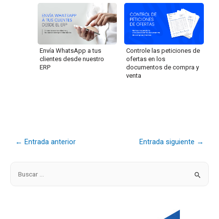
Envía WhatsApp a tus
Controle las peticiones de
clientes desde nuestro
ofertas en los
ERP
documentos de compra y
venta
←
Entrada anterior
Entrada siguiente
→
B
u
s
c