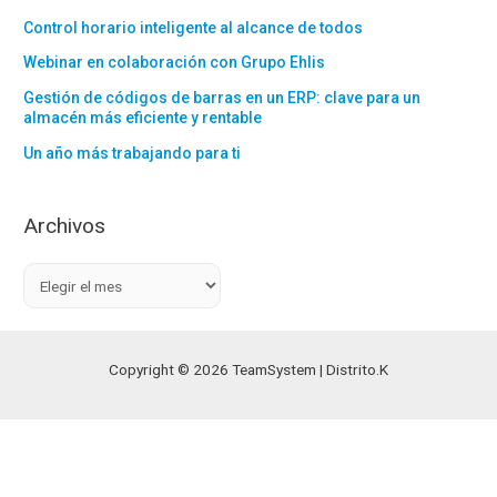
Control horario inteligente al alcance de todos
Webinar en colaboración con Grupo Ehlis
Gestión de códigos de barras en un ERP: clave para un
almacén más eficiente y rentable
Un año más trabajando para ti
Archivos
A
r
c
h
Copyright © 2026 TeamSystem | Distrito.K
i
v
o
s