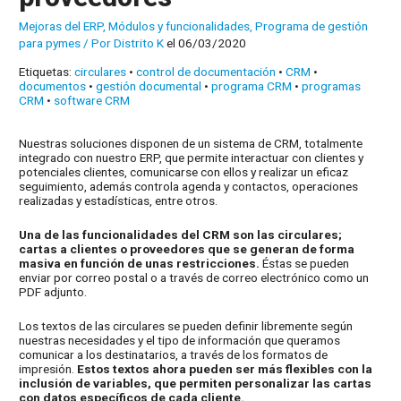
Mejoras del ERP
,
Módulos y funcionalidades
,
Programa de gestión
para pymes
/ Por
Distrito K
el 06/03/2020
Etiquetas:
circulares
•
control de documentación
•
CRM
•
documentos
•
gestión documental
•
programa CRM
•
programas
CRM
•
software CRM
Nuestras soluciones disponen de un sistema de CRM, totalmente
integrado con nuestro ERP, que permite interactuar con clientes y
potenciales clientes, comunicarse con ellos y realizar un eficaz
seguimiento, además controla agenda y contactos, operaciones
realizadas y estadísticas, entre otros.
Una de las funcionalidades del CRM son las circulares;
cartas a clientes o proveedores que se generan de forma
masiva en función de unas restricciones.
Éstas se pueden
enviar por correo postal o a través de correo electrónico como un
PDF adjunto.
Los textos de las circulares se pueden definir libremente según
nuestras necesidades y el tipo de información que queramos
comunicar a los destinatarios, a través de los formatos de
impresión.
Estos textos ahora pueden ser más flexibles con la
inclusión de variables, que permiten personalizar las cartas
con datos específicos de cada cliente.