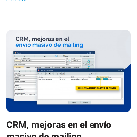
es
la
tasa
de
conversión
de
su
tienda
online?
CRM, mejoras en el envío
masivo de mailing