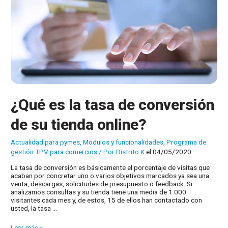
¿Qué es la tasa de conversión
de su tienda online?
Actualidad para pymes
,
Módulos y funcionalidades
,
Programa de
gestión TPV para comercios
/ Por
Distrito K
el 04/05/2020
La tasa de conversión es básicamente el porcentaje de visitas que
acaban por concretar uno o varios objetivos marcados ya sea una
venta, descargas, solicitudes de presupuesto o feedback. Si
analizamos consultas y su tienda tiene una media de 1.000
visitantes cada mes y, de estos, 15 de ellos han contactado con
usted, la tasa …
¿Qué
Leer más »