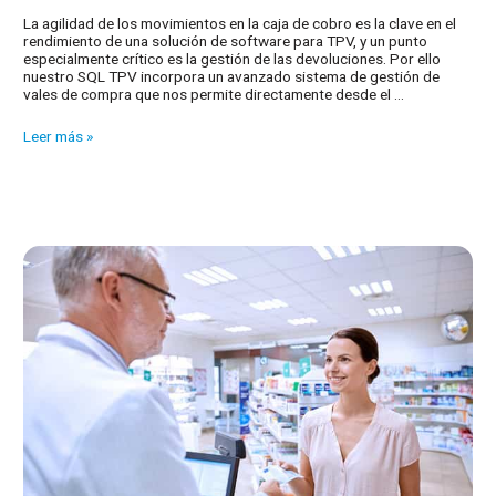
La agilidad de los movimientos en la caja de cobro es la clave en el
rendimiento de una solución de software para TPV, y un punto
especialmente crítico es la gestión de las devoluciones. Por ello
nuestro SQL TPV incorpora un avanzado sistema de gestión de
vales de compra que nos permite directamente desde el …
Emitir
Leer más »
un
vale
para
una
devolución
de
cliente