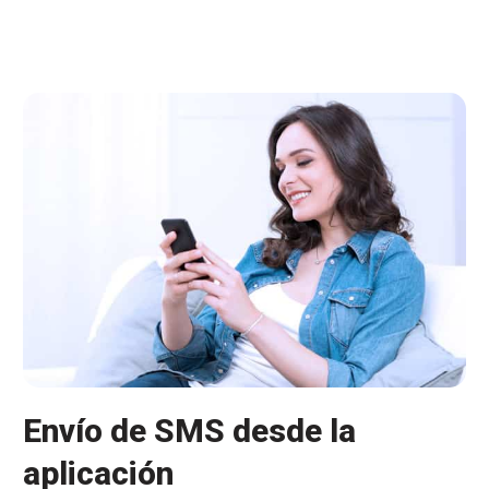
ticket
regalo
por
líneas
Envío de SMS desde la
aplicación