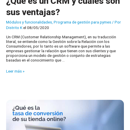
¿Qué es un CRM y cuáles son
sus ventajas?
Módulos y funcionalidades
,
Programa de gestión para pymes
/ Por
Distrito K
el 08/05/2020
Un CRM (Customer Relationship Management), en su traducción
literal, se entiende como la Gestión sobre la Relación con los
Consumidores, por lo tanto es un software que permite a las
empresas gestionar la relación que tienen con sus clientes y que
proporciona un modelo de gestión o conjunto de estrategias
basadas en el conocimiento que …
¿Qué
Leer más »
es
un
CRM
y
cuáles
son
sus
ventajas?