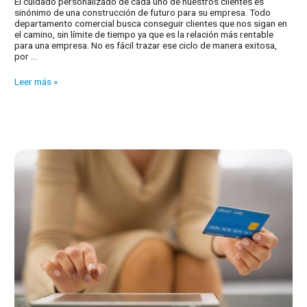
El cuidado personalizado de cada uno de nuestros clientes es
sinónimo de una construcción de futuro para su empresa. Todo
departamento comercial busca conseguir clientes que nos sigan en
el camino, sin límite de tiempo ya que es la relación más rentable
para una empresa. No es fácil trazar ese ciclo de manera exitosa,
por …
El
Leer más »
cliente
como
centro
de
su
estrategia
de
fidelización