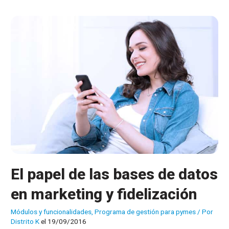
perfecto
para
aumentar
las
ventas
El papel de las bases de datos
en marketing y fidelización
Módulos y funcionalidades
,
Programa de gestión para pymes
/ Por
Distrito K
el 19/09/2016