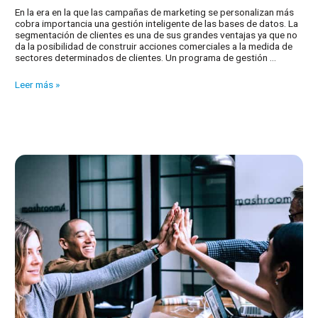
En la era en la que las campañas de marketing se personalizan más
cobra importancia una gestión inteligente de las bases de datos. La
segmentación de clientes es una de sus grandes ventajas ya que no
da la posibilidad de construir acciones comerciales a la medida de
sectores determinados de clientes. Un programa de gestión …
El
Leer más »
papel
de
las
bases
de
datos
en
marketing
y
fidelización