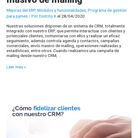
Mejoras del ERP
,
Módulos y funcionalidades
,
Programa de gestión
para pymes
/ Por
Distrito K
el 28/04/2020
Nuestras soluciones disponen de un sistema de CRM, totalmente
integrado con nuestro ERP, que permite interactuar con clientes y
potenciales clientes, comunicarse con ellos y realizar un eficaz
seguimiento, además controla agenda y contactos, campañas
comerciales, envío masivo de mailing, operaciones realizadas y
estadísticas, entre otros. Cuando realizamos una campaña de
mailing desde nuestro CRM, …
CRM,
Leer más »
mejoras
en
el
envío
masivo
de
mailing