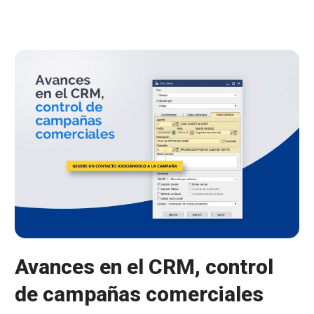
clientes
con
nuestro
CRM?
Avances en el CRM, control
de campañas comerciales