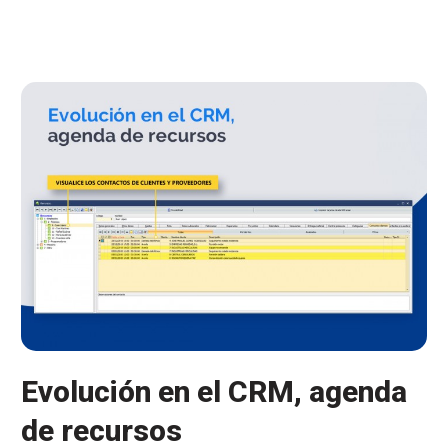
con
nuestros
clientes
y
proveedores
Evolución en el CRM, agenda
de recursos