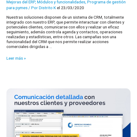
Mejoras del ERP
,
Módulos y funcionalidades
,
Programa de gestión
para pymes
/ Por
Distrito K
el 23/03/2020
Nuestras soluciones disponen de un sistema de CRM, totalmente
integrado con nuestro ERP, que permite interactuar con clientes y
potenciales clientes, comunicarse con ellos y realizar un eficaz
seguimiento, además controla agenda y contactos, operaciones
realizadas y estadísticas, entre otros. Las campañas son una
funcionalidad del CRM que nos permite realizar acciones
comerciales dirigidas a …
Avances
Leer más »
en
el
CRM,
control
de
campañas
comerciales