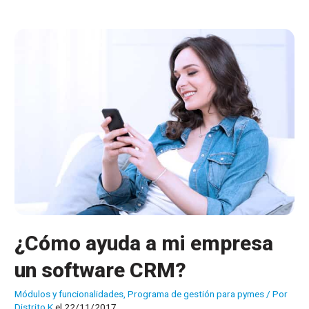
Google
Maps
¿Cómo ayuda a mi empresa
un software CRM?
Módulos y funcionalidades
,
Programa de gestión para pymes
/ Por
Distrito K
el 22/11/2017