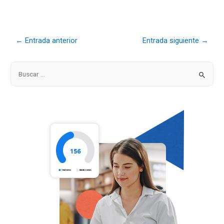
←
Entrada anterior
Entrada siguiente
→
B
u
s
c
a
r
p
o
r
: