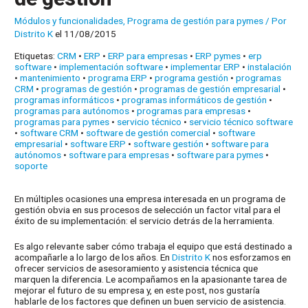
Módulos y funcionalidades
,
Programa de gestión para pymes
/ Por
Distrito K
el 11/08/2015
Etiquetas:
CRM
•
ERP
•
ERP para empresas
•
ERP pymes
•
erp
software
•
implementación software
•
implementar ERP
•
instalación
•
mantenimiento
•
programa ERP
•
programa gestión
•
programas
CRM
•
programas de gestión
•
programas de gestión empresarial
•
programas informáticos
•
programas informáticos de gestión
•
programas para autónomos
•
programas para empresas
•
programas para pymes
•
servicio técnico
•
servicio técnico software
•
software CRM
•
software de gestión comercial
•
software
empresarial
•
software ERP
•
software gestión
•
software para
autónomos
•
software para empresas
•
software para pymes
•
soporte
En múltiples ocasiones una empresa interesada en un programa de
gestión obvia en sus procesos de selección un factor vital para el
éxito de su implementación: el servicio detrás de la herramienta.
Es algo relevante saber cómo trabaja el equipo que está destinado a
acompañarle a lo largo de los años. En
Distrito K
nos esforzamos en
ofrecer servicios de asesoramiento y asistencia técnica que
marquen la diferencia. Le acompañamos en la apasionante tarea de
mejorar el futuro de su empresa y, en este post, nos gustaría
hablarle de los factores que definen un buen servicio de asistencia.