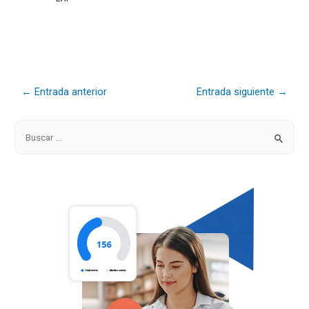
←
Entrada anterior
Entrada siguiente
→
B
u
s
c
a
r
p
o
r
: