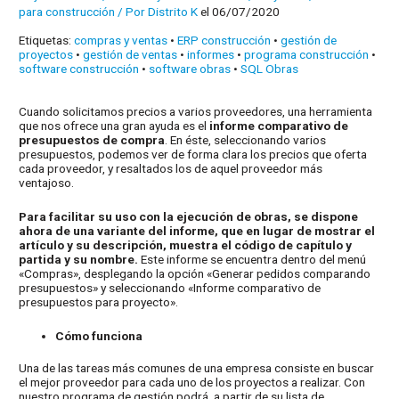
para construcción
/ Por
Distrito K
el 06/07/2020
Etiquetas:
compras y ventas
•
ERP construcción
•
gestión de
proyectos
•
gestión de ventas
•
informes
•
programa construcción
•
software construcción
•
software obras
•
SQL Obras
Cuando solicitamos precios a varios proveedores, una herramienta
que nos ofrece una gran ayuda es el
informe comparativo de
presupuestos de compra
. En éste, seleccionando varios
presupuestos, podemos ver de forma clara los precios que oferta
cada proveedor, y resaltados los de aquel proveedor más
ventajoso.
Para facilitar su uso con la ejecución de obras, se dispone
ahora de una variante del informe, que en lugar de mostrar el
artículo y su descripción, muestra el código de capítulo y
partida y su nombre.
Este informe se encuentra dentro del menú
«Compras», desplegando la opción «Generar pedidos comparando
presupuestos» y seleccionando «Informe comparativo de
presupuestos para proyecto».
Cómo funciona
Una de las tareas más comunes de una empresa consiste en buscar
el mejor proveedor para cada uno de los proyectos a realizar. Con
nuestro programa de gestión podrá, a partir de su lista de