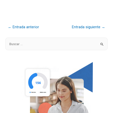
←
Entrada anterior
Entrada siguiente
→
B
u
s
c
a
r
p
o
r
: