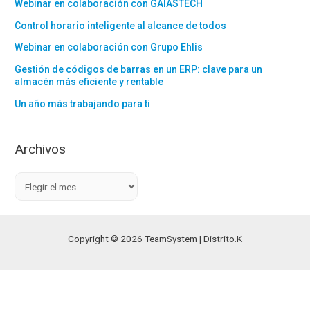
Webinar en colaboración con GAIÁSTECH
Control horario inteligente al alcance de todos
Webinar en colaboración con Grupo Ehlis
Gestión de códigos de barras en un ERP: clave para un
almacén más eficiente y rentable
Un año más trabajando para ti
Archivos
A
r
c
h
Copyright © 2026 TeamSystem | Distrito.K
i
v
o