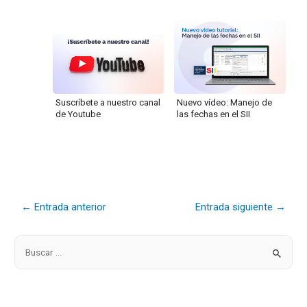
Suscríbete a nuestro canal
Nuevo vídeo: Manejo de
de Youtube
las fechas en el SII
←
Entrada anterior
Entrada siguiente
→
B
u
s
c