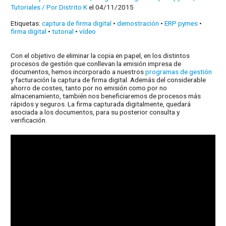
Tutoriales
/ Por
Distrito K
el 04/11/2015
Etiquetas:
captura de firma digital
•
demostración
•
ERP pymes
•
firma digital
•
tutorial
•
vídeo
Con el objetivo de eliminar la copia en papel, en los distintos
procesos de gestión que conllevan la emisión impresa de
documentos, hemos incorporado a nuestros
programas de gestión
y facturación la captura de firma digital. Además del considerable
ahorro de costes, tanto por no emisión como por no
almacenamiento, también nos beneficiaremos de procesos más
rápidos y seguros. La firma capturada digitalmente, quedará
asociada a los documentos, para su posterior consulta y
verificación.