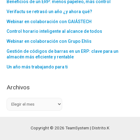
Beneficios de un ERP: menos papeleo, más control
Verifactu se retrasó un año ¿y ahora qué?
Webinar en colaboración con GAIÁSTECH
Control horario inteligente al alcance de todos
Webinar en colaboración con Grupo Ehlis
Gestión de códigos de barras en un ERP: clave para un
almacén más eficiente y rentable
Un año más trabajando para ti
Archivos
A
r
c
h
Copyright © 2026 TeamSystem | Distrito.K
i