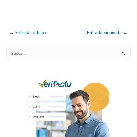
←
Entrada anterior
Entrada siguiente
→
B
u
s
c
a
r
p
o
r
: