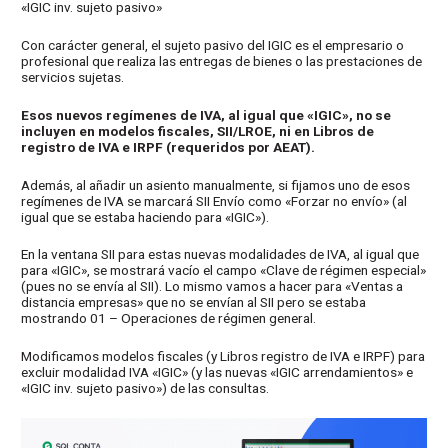
«IGIC inv. sujeto pasivo»
Con carácter general, el sujeto pasivo del IGIC es el empresario o
profesional que realiza las entregas de bienes o las prestaciones de
servicios sujetas.
Esos nuevos regímenes de IVA, al igual que «IGIC», no se
incluyen en modelos fiscales, SII/LROE, ni en Libros de
registro de IVA e IRPF (requeridos por AEAT).
Además, al añadir un asiento manualmente, si fijamos uno de esos
regímenes de IVA se marcará SII Envío como «Forzar no envío» (al
igual que se estaba haciendo para «IGIC»).
En la ventana SII para estas nuevas modalidades de IVA, al igual que
para «IGIC», se mostrará vacío el campo «Clave de régimen especial»
(pues no se envía al SII). Lo mismo vamos a hacer para «Ventas a
distancia empresas» que no se envían al SII pero se estaba
mostrando 01 – Operaciones de régimen general.
Modificamos modelos fiscales (y Libros registro de IVA e IRPF) para
excluir modalidad IVA «IGIC» (y las nuevas «IGIC arrendamientos» e
«IGIC inv. sujeto pasivo») de las consultas.