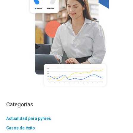
o
r
:
Categorías
Actualidad para pymes
Casos de éxito