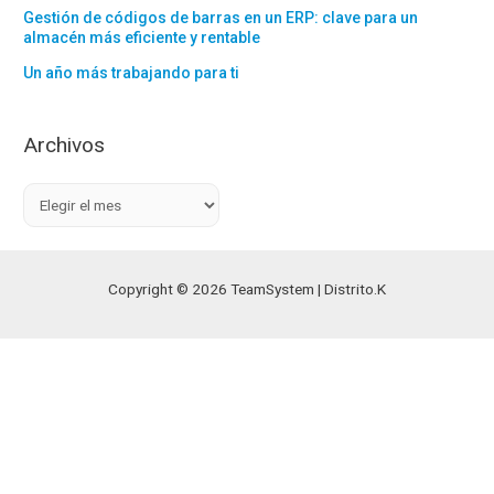
Gestión de códigos de barras en un ERP: clave para un
almacén más eficiente y rentable
Un año más trabajando para ti
Archivos
A
r
c
h
Copyright © 2026 TeamSystem | Distrito.K
i
v
o
s