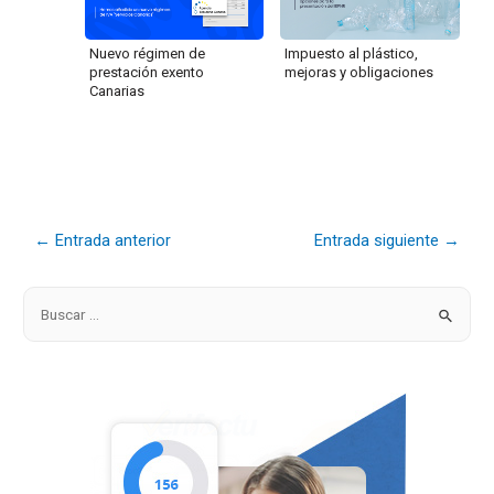
Nuevo régimen de
Impuesto al plástico,
prestación exento
mejoras y obligaciones
Canarias
←
Entrada anterior
Entrada siguiente
→
B
u
s
c
a
r
p