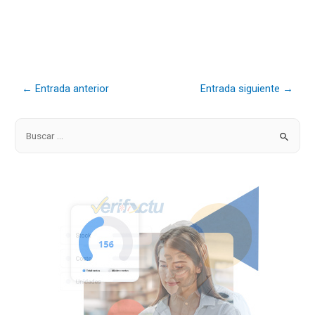
←
Entrada anterior
Entrada siguiente
→
B
u
s
c
a
r
p
o
r
: