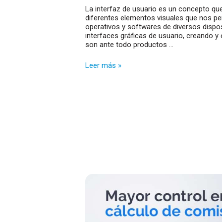
La interfaz de usuario es un concepto que
diferentes elementos visuales que nos pe
operativos y softwares de diversos disposi
interfaces gráficas de usuario, creando y
son ante todo productos …
Nuevo
Leer más »
diseño
y
aspecto
de
las
ventanas
de
maestros