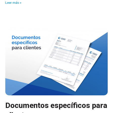
Avances
Leer más »
en
la
configuración
de
los
formatos
de
impresión
Documentos específicos para