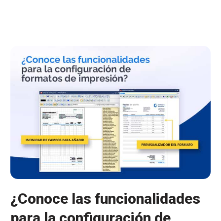
mejora
en
los
formatos
de
impresión,
añadimos
más
variables
¿Conoce las funcionalidades
para la configuración de