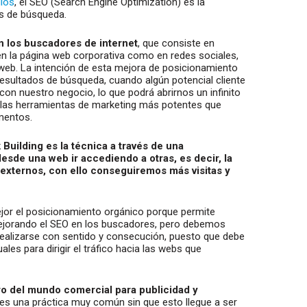
los
, el SEO (Search Engine Optimization) es la
es de búsqueda.
n los buscadores de internet
, que consiste en
 en la página web corporativa como en redes sociales,
 web. La intención de esta mejora de posicionamiento
sultados de búsqueda, cuando algún potencial cliente
con nuestro negocio, lo que podrá abrirnos un infinito
e las herramientas de marketing más potentes que
mentos.
 Building es la técnica a través de una
sde una web ir accediendo a otras, es decir, la
 externos, con ello conseguiremos más visitas y
ejor el posicionamiento orgánico porque permite
ejorando el SEO en los buscadores, pero debemos
 realizarse con sentido y consecución, puesto que debe
ales para dirigir el tráfico hacia las webs que
ro del mundo comercial para publicidad y
es una práctica muy común sin que esto llegue a ser