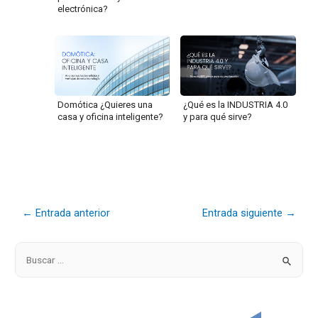
electrónica?
Domótica ¿Quieres una
¿Qué es la INDUSTRIA 4.0
casa y oficina inteligente?
y para qué sirve?
←
Entrada anterior
Entrada siguiente
→
B
u
s
c