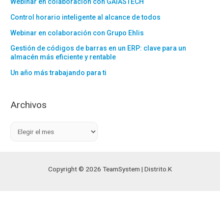
Webinar en colaboración con GAIÁSTECH
Control horario inteligente al alcance de todos
Webinar en colaboración con Grupo Ehlis
Gestión de códigos de barras en un ERP: clave para un
almacén más eficiente y rentable
Un año más trabajando para ti
Archivos
A
r
c
h
Copyright © 2026 TeamSystem | Distrito.K
i
v
o