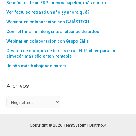
Beneficios de un ERP: menos papeleo, más control
Verifactu se retrasó un año ¿y ahora qué?
Webinar en colaboración con GAIÁSTECH
Control horario inteligente al alcance de todos
Webinar en colaboración con Grupo Ehlis
Gestión de códigos de barras en un ERP: clave para un
almacén más eficiente y rentable
Un año más trabajando para ti
Archivos
A
r
c
h
Copyright © 2026 TeamSystem | Distrito.K
i