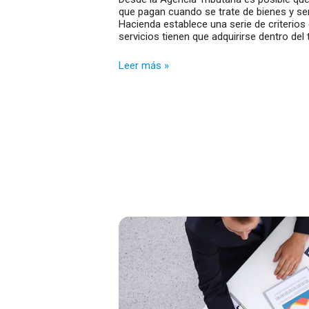
que pagan cuando se trate de bienes y ser
Hacienda establece una serie de criterio
servicios tienen que adquirirse dentro del 
Cuestiones
Leer más »
básicas
sobre
el
IVA
soportado