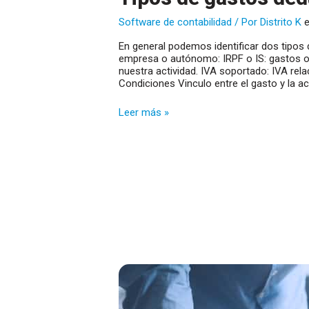
Software de contabilidad
/ Por
Distrito K
En general podemos identificar dos tipos 
empresa o autónomo: IRPF o IS: gastos o
nuestra actividad. IVA soportado: IVA rel
Condiciones Vinculo entre el gasto y la a
Tipos
Leer más »
de
gastos
deducibles
para
tu
empresa