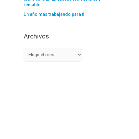
rentable
Un año más trabajando para ti
Archivos
A
r
c
h
i
v
o
s